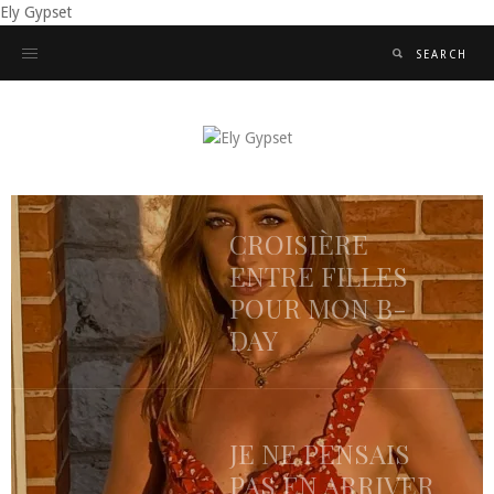
Ely Gypset
CROISIÈRE
ENTRE FILLES
POUR MON B-
DAY
JE NE PENSAIS
PAS EN ARRIVER