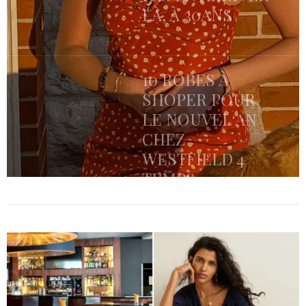
LÀ, À 30ANS
10 ROBES À
SHOPER POUR
LE NOUVEL AN
CHEZ
WESTFIELD 4
TEMPS