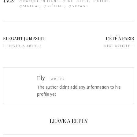
TAGS:
BANQUE EN LIGNE
ING DIRECT
OFFRE
SENEGAL
SPÉCIALE
VOYAGE
ELEGANT JUMPSUIT
L’ÉTÉ À PARIS
PREVIOUS ARTICLE
NEXT ARTICLE
Ely
WRITER
The author didnt add any Information to his
profile yet
LEAVE A REPLY