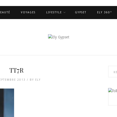
EAUTÉ
VOYAGES
LIFESTYLE
GYPSET
ELY 360°
TT7R
SEPTEMBRE 2013 /
BY
ELY