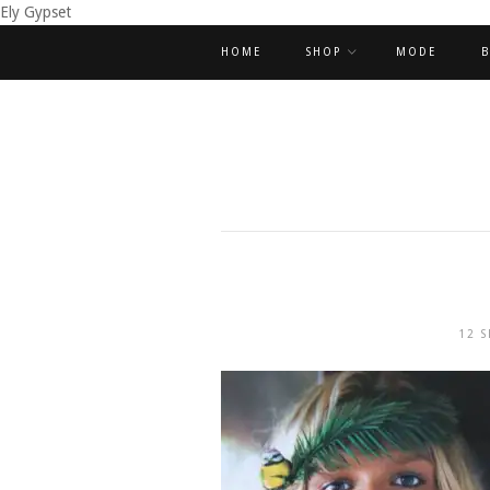
Ely Gypset
HOME
SHOP
MODE
B
12 