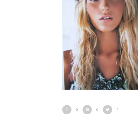
0
0
0