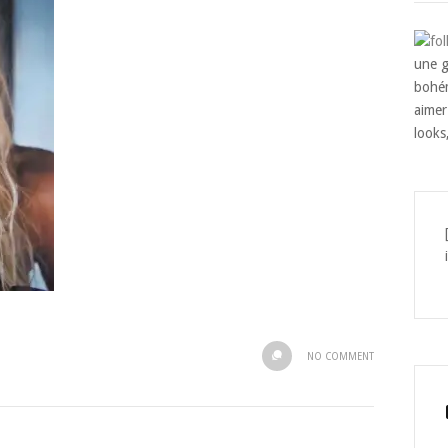
une g
bohém
aimer
looks
NO COMMENT