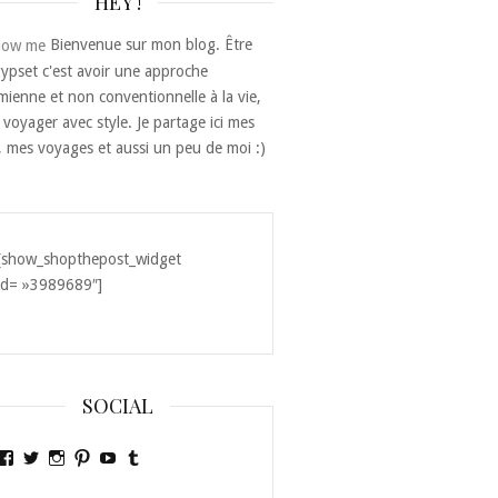
HEY !
Bienvenue sur mon blog. Être
ypset c'est avoir une approche
ienne et non conventionnelle à la vie,
 voyager avec style. Je partage ici mes
, mes voyages et aussi un peu de moi :)
[show_shopthepost_widget
id= »3989689″]
SOCIAL
Voir
Voir
Voir
Voir
Voir
Voir
le
le
le
le
le
le
profil
profil
profil
profil
profil
profil