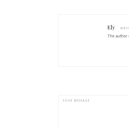
Ely
WRI
The author d