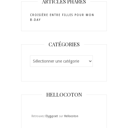
ARTICLES PHARES
481804031896473
Twitter
Instagram
Pinterest
YouTube
Tumblr
sur
Facebook
CROISIÈRE ENTRE FILLES POUR MON
B-DAY
CATÉGORIES
Catégories
HELLOCOTON
Retrouvez
Elygypset
sur
Hellocoton