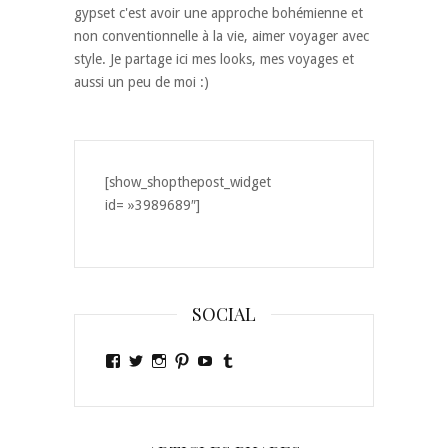
gypset c'est avoir une approche bohémienne et
non conventionnelle à la vie, aimer voyager avec
style. Je partage ici mes looks, mes voyages et
aussi un peu de moi :)
[show_shopthepost_widget
id= »3989689″]
SOCIAL
Voir
Voir
Voir
Voir
Voir
Voir
le
le
le
le
le
le
profil
profil
profil
profil
profil
profil
de
de
de
de
de
de
Ely-
Ely_gypset
ely_gypset
egypset
laislaofficiel
elygypset
Gypset-
sur
sur
sur
sur
sur