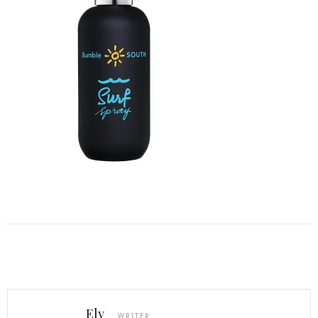
Ely
WRITER