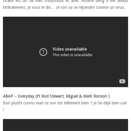
Drake est un de mes chouchous et avec Hotline bling il me séduit
littéralement. Je vous le dis… ce son va se répandre comme un virus.
A$AP – Everyday (Ft Rod Stewart, Miguel & Mark Ronson )
Bon plutôt connu mais ce son est tellement bien ? Je l’ai déjà bien usé
!