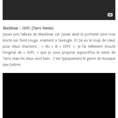
Blackbear – IDFC (Tarro Remix)
J’avais pris l’album de Blackbear car j’avais aimé la pochette (une rose
morte sur fond rouge, vraiment à l’aveugle. Et j’ai eu le coup de cœur
pour deux chansons : « 4U » & « IDFC ». Je l’ai tellement écouté
l’original de « IDFC » que je vous propose aujourd’hui le remix de
Tarro mais les deux sont bien. C’est typiquement le genre de musique
que j’adore.