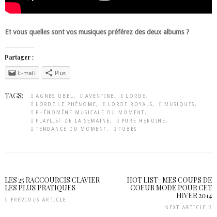
Et vous quelles sont vos musiques préférez des deux albums ?
Partager :
E-mail
Plus
TAGS:
AGNES OBEL
AVENTINE
LORDE
LORDE LE PHÉNOME
LORDE ROYALS
MUSIQUES
PHÉNOMÈNE MUSICALE DU MOMENT
PLAYLIST DE LA SEMAINE
PURE HEROINE
TENDANCE DU MOMENT
TUBES
LES 25 RACCOURCIS CLAVIER
HOT LIST : MES COUPS DE
LES PLUS PRATIQUES
COEUR MODE POUR CET
HIVER 2014
PREVIOUS ARTICLE
NEXT ARTICLE