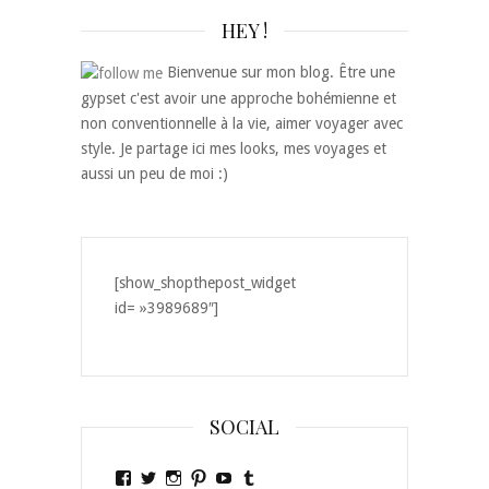
HEY !
Bienvenue sur mon blog. Être une
gypset c'est avoir une approche bohémienne et
non conventionnelle à la vie, aimer voyager avec
style. Je partage ici mes looks, mes voyages et
aussi un peu de moi :)
[show_shopthepost_widget
id= »3989689″]
SOCIAL
Voir
Voir
Voir
Voir
Voir
Voir