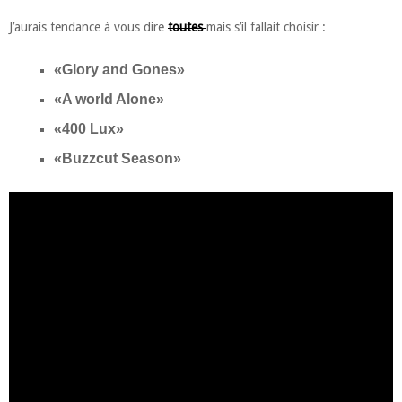
J’aurais tendance à vous dire
toutes
mais s’il fallait choisir :
«Glory and Gones»
«A world Alone»
«400 Lux»
«Buzzcut Season»