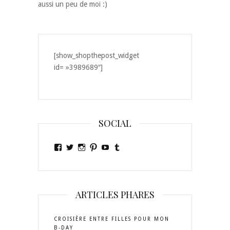
aussi un peu de moi :)
[show_shopthepost_widget
id= »3989689″]
SOCIAL
Voir
Voir
Voir
Voir
Voir
Voir
le
le
le
le
le
le
profil
profil
profil
profil
profil
profil
de
de
de
de
de
de
Ely-
Ely_gypset
ely_gypset
egypset
laislaofficiel
elygypset
Gypset-
sur
sur
sur
sur
sur
ARTICLES PHARES
481804031896473
Twitter
Instagram
Pinterest
YouTube
Tumblr
sur
Facebook
CROISIÈRE ENTRE FILLES POUR MON
B-DAY