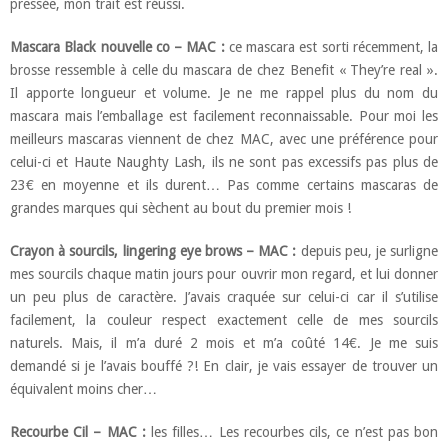
pressée, mon trait est réussi.
Mascara Black nouvelle co – MAC :
ce mascara est sorti récemment, la
brosse ressemble à celle du mascara de chez Benefit « They’re real ».
Il apporte longueur et volume. Je ne me rappel plus du nom du
mascara mais l’emballage est facilement reconnaissable. Pour moi les
meilleurs mascaras viennent de chez MAC, avec une préférence pour
celui-ci et Haute Naughty Lash, ils ne sont pas excessifs pas plus de
23€ en moyenne et ils durent… Pas comme certains mascaras de
grandes marques qui sèchent au bout du premier mois !
Crayon à sourcils, lingering eye brows – MAC :
depuis peu, je surligne
mes sourcils chaque matin jours pour ouvrir mon regard, et lui donner
un peu plus de caractère. J’avais craquée sur celui-ci car il s’utilise
facilement, la couleur respect exactement celle de mes sourcils
naturels. Mais, il m’a duré 2 mois et m’a coûté 14€. Je me suis
demandé si je l’avais bouffé ?! En clair, je vais essayer de trouver un
équivalent moins cher…
Recourbe Cil – MAC :
les filles… Les recourbes cils, ce n’est pas bon