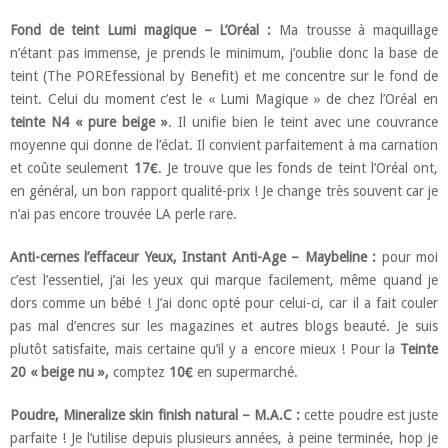
Fond de teint Lumi magique – L’Oréal :
Ma trousse à maquillage
n’étant pas immense, je prends le minimum, j’oublie donc la base de
teint (The POREfessional by Benefit) et me concentre sur le fond de
teint. Celui du moment c’est le « Lumi Magique » de chez l’Oréal en
teinte N4 « pure beige »
. Il unifie bien le teint avec une couvrance
moyenne qui donne de l’éclat. Il convient parfaitement à ma carnation
et coûte seulement
17€
. Je trouve que les fonds de teint l’Oréal ont,
en général, un bon rapport qualité-prix ! Je change très souvent car je
n’ai pas encore trouvée LA perle rare.
Anti-cernes l’effaceur Yeux, Instant Anti-Age – Maybeline :
pour moi
c’est l’essentiel, j’ai les yeux qui marque facilement, même quand je
dors comme un bébé ! J’ai donc opté pour celui-ci, car il a fait couler
pas mal d’encres sur les magazines et autres blogs beauté. Je suis
plutôt satisfaite, mais certaine qu’il y a encore mieux ! Pour la
Teinte
20 « beige nu »,
comptez
10€
en supermarché.
Poudre, Mineralize skin finish natural – M.A.C :
cette poudre est juste
parfaite ! Je l’utilise depuis plusieurs années, à peine terminée, hop je