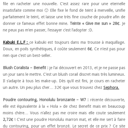
file en racheter une nouvelle. C’est assez rare pour une eternelle
insatisfaite comme moi 🙂 Elle fixe le fond de teint à merveille, unifie
parfaitement le teint, et laisse une très fine couche de poudre afin de
donner ce fameux effet bonne mine.
Teinte « Give me sun » 28€
. Je
ne peux pas m’en passer, l’essayer c’est l’adopter :D.
Kabuki E.L.F :
ce kabuki est toujours dans ma trousse à maquillage.
Doux, en poils synthétiques, il coûte seulement
6€
. Ce n’est pas pour
rien que c’est un best-seller.
Blush Coralista – Benefit :
je l’ai découvert en 2013, et je ne passe pas
un jour sans le mettre. C’est un blush corail discret mais très lumineux.
Il s’adapte à tous les make-up. Dès qu’il est fini, je cours en racheter
un autre. Un peu plus cher… 32€ que vous trouvez chez
Sephora.
Poudre contouring, Honolulu bronzante – W7 :
récente découverte,
elle est équivalente à la « Hola » de chez Benefit mais en beaucoup
moins chère… Vous n’allez pas me croire mais elle coute seulement
2,72€
! C’est une poudre Honolulu marron mat, et elle me sert à faire
du contouring, pour un effet bronzé. Le secret de ce prix ? Ce site