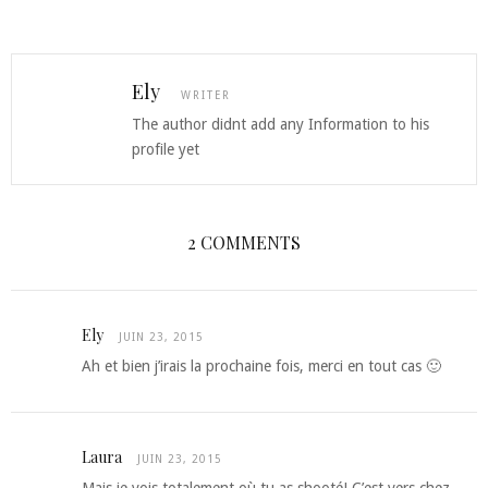
Ely
WRITER
The author didnt add any Information to his
profile yet
2 COMMENTS
Ely
JUIN 23, 2015
Ah et bien j’irais la prochaine fois, merci en tout cas 🙂
Laura
JUIN 23, 2015
Mais je vois totalement où tu as shooté! C’est vers chez