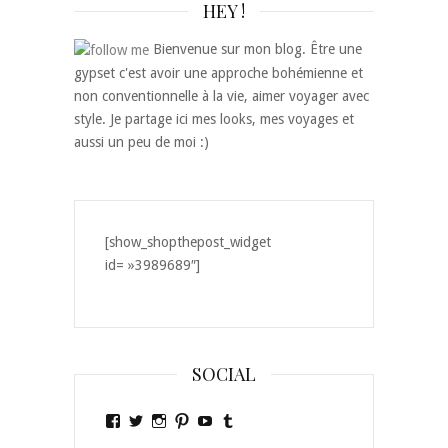
HEY !
Bienvenue sur mon blog. Être une
gypset c'est avoir une approche bohémienne et
non conventionnelle à la vie, aimer voyager avec
style. Je partage ici mes looks, mes voyages et
aussi un peu de moi :)
[show_shopthepost_widget
id= »3989689″]
SOCIAL
Voir
Voir
Voir
Voir
Voir
Voir
le
le
le
le
le
le