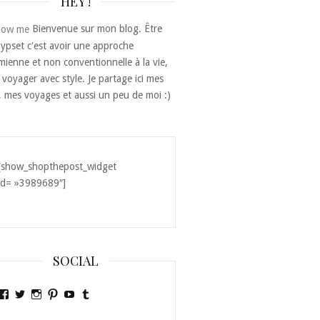
HEY !
Bienvenue sur mon blog. Être
ypset c'est avoir une approche
ienne et non conventionnelle à la vie,
 voyager avec style. Je partage ici mes
, mes voyages et aussi un peu de moi :)
[show_shopthepost_widget
id= »3989689″]
SOCIAL
Voir
Voir
Voir
Voir
Voir
Voir
le
le
le
le
le
le
profil
profil
profil
profil
profil
profil