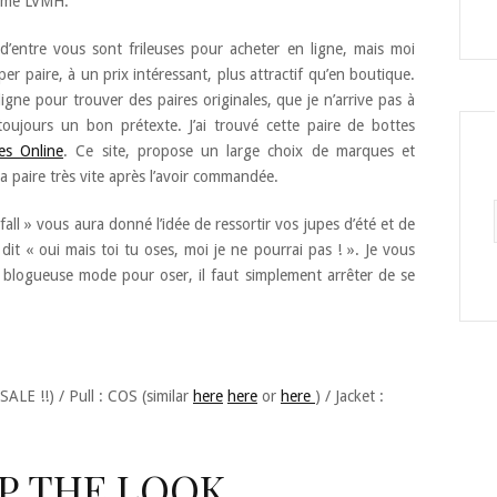
omme LVMH.
 d’entre vous sont frileuses pour acheter en ligne, mais moi
per paire, à un prix intéressant, plus attractif qu’en boutique.
igne pour trouver des paires originales, que je n’arrive pas à
toujours un bon prétexte. J’ai trouvé cette paire de bottes
s Online
. Ce site, propose un large choix de marques et
 ma paire très vite après l’avoir commandée.
fall » vous aura donné l’idée de ressortir vos jupes d’été et de
it « oui mais toi tu oses, moi je ne pourrai pas ! ». Je vous
 blogueuse mode pour oser, il faut simplement arrêter de se
SALE !!) / Pull : COS (similar
here
here
or
here
) / Jacket :
P THE LOOK