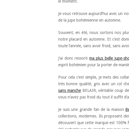
le moment.
Je vous retrouve aujourd’hui avec un nou
de la jupe bohémienne en automne.
Souvent, en été, nous sortons nos plus
notre placard en automne. Et c’est dom
toute l’année, sans avoir froid, sans avoir
J’ai donc ressorti
ma plus belle jupe-sh
esprit bohémien pour la porter de manièr
Pour cela c’est simple, je mets des colla
très bonne qualité, gris avec un col ch
sans manche
BELAIR, véritable coup de 
vous n’avez pas froid du tout il suffit d’
Je suis une grande fan de la maison
Be
collections, modernes. Ils proposent des
découvert que cette marque est 100% fam