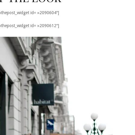
thepost_widget id= »2090604″]
thepost_widget id= »2090612″]