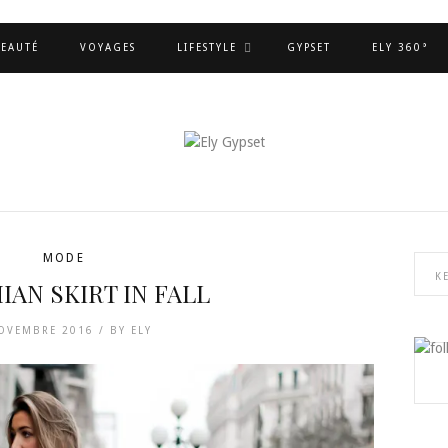
EAUTÉ
VOYAGES
LIFESTYLE
GYPSET
ELY 360°
MODE
AN SKIRT IN FALL
OVEMBRE 2016 /
BY
ELY