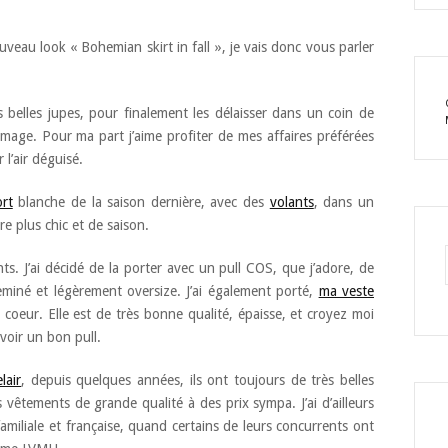
veau look « Bohemian skirt in fall », je vais donc vous parler
 belles jupes, pour finalement les délaisser dans un coin de
mage. Pour ma part j’aime profiter de mes affaires préférées
 l’air déguisé.
ort
blanche de la saison dernière, avec des
volants
, dans un
e plus chic et de saison.
nts. J’ai décidé de la porter avec un pull COS, que j’adore, de
eminé et légèrement oversize. J’ai également porté,
ma veste
coeur. Elle est de très bonne qualité, épaisse, et croyez moi
avoir un bon pull.
lair
, depuis quelques années, ils ont toujours de très belles
 vêtements de grande qualité à des prix sympa. J’ai d’ailleurs
iliale et française, quand certains de leurs concurrents ont