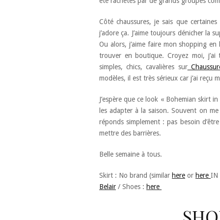
été rachetés par de grands groupes c
Côté chaussures, je sais que certaines
j’adore ça. J’aime toujours dénicher la su
Ou alors, j’aime faire mon shopping en l
trouver en boutique. Croyez moi, j’ai 
simples, chics, cavalières sur
Chaussure
modèles, il est très sérieux car j’ai reçu
J’espère que ce look « Bohemian skirt in 
les adapter à la saison. Souvent on me d
réponds simplement : pas besoin d’être
mettre des barrières.
Belle semaine à tous.
Skirt : No brand (similar
here
or
here
IN 
Belair
/ Shoes :
here
SHO