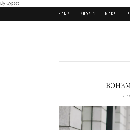
Ely Gypset
HOME
SHOP
MODE
B
BOHEMI
7 N