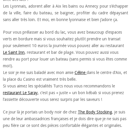
Les Lyonnais, adorent aller à Aix les bains ou Annecy pour s’échapper
de la ville, faire du bateau, se baigner, profiter du cadre dépaysant
sans aller très loin. Et moi, en bonne lyonnaise et bien j’adore ça.
Pour vous prélasser au bord du lac, vous avez beaucoup d’espaces
verts en bordure mais si vous souhaitez plutôt prendre un transat
pour seulement 10 euros la journée vous pouvez aller au restaurant
Le Saint Inn
, restaurant et bar de plage. Vous pouvez aussi vous
rendre au port pour louer un bateau (sans permis si vous êtes comme
moi!).
Le soir je me suis baladé avec mon amie
Céline
dans le centre d’Aix, et
la place du Casino est vraiment très belle.
Si vous aimez les spécialités Turcs nous vous recommandons le
restaurant Le Saray
, c’est pas « juste » un bon kébab si vous prenez
l’assiette découverte vous serez surpris par les saveurs !
Ce jour là je portais un body noir de chez
The Body Stocking
, je suis
une de leur ambassadrices françaises et je dois dire que je ne suis pas
peu fière car ce sont des pièces confortable élégantes et originales.