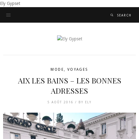
Ely Gypset
MODE
,
VOYAGES
AIX LES BAINS – LES BONNES
ADRESSES
5 AOÛT 2016 /
BY
ELY