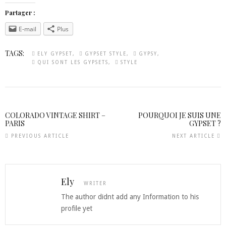
Partager :
E-mail
Plus
TAGS:
ELY GYPSET
GYPSET STYLE
GYPSY
QUI SONT LES GYPSETS
STYLE
COLORADO VINTAGE SHIRT –
POURQUOI JE SUIS UNE
PARIS
GYPSET ?
PREVIOUS ARTICLE
NEXT ARTICLE
Ely
WRITER
The author didnt add any Information to his
profile yet