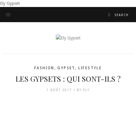
Ely Gypset
FASHION
,
GYPSET
,
LIFESTYLE
LES GYPSETS : QUI SONT-ILS ?
1 AOÛT 2017 /
BY
ELY