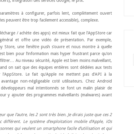
cers), intégration des services Google, le prix.
aramètres à configurer, parfois lent, complètement ouvert
ées peuvent être trop facilement accessible), complexe.
télécharge / achète des apps) est mieux fait que l’AppStore car
 général et offre une vidéo de présentation. Par exemple,
ay Store, une fenêtre push s’ouvre et nous montre à quelle
’est bien pour l’information mais hyper frustrant parce qu’on
nfiltrer… Au niveau sécurité, Apple est bien moins malveillant,
uand on sait que des équipes entières sont dédiées aux tests
 l’AppStore. Le fait qu’Apple ne mettent pas d’API à la
avantage non-négligeable coté utilisateurs. Chez Android
 développeurs mal intentionnés se font un malin plaisir de
 pour y ajouter des programmes malveillants (malwares) avant
ur que l’autre, les 2 sont très bien. Je dirais juste que ces 2
 différent. Le système d’exploitation mobile d’Apple, iOs
sonnes qui veulent un smartphone facile d’utilisation et qui