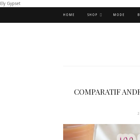
Ely Gypset
HOME
SHOP
MODE
B
COMPARATIF ANDR
2