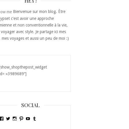
HEY !
Bienvenue sur mon blog. Être
ypset c'est avoir une approche
ienne et non conventionnelle à la vie,
 voyager avec style. Je partage ici mes
, mes voyages et aussi un peu de moi :)
[show_shopthepost_widget
id= »3989689″]
SOCIAL
Voir
Voir
Voir
Voir
Voir
Voir
le
le
le
le
le
le
profil
profil
profil
profil
profil
profil