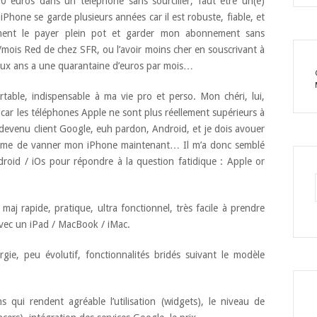
 euros dans un téléphone sans sourciller, faut être un(e)
n iPhone se garde plusieurs années car il est robuste, fiable, et
ement le payer plein pot et garder mon abonnement sans
/mois Red de chez SFR, ou l’avoir moins cher en souscrivant à
x ans a une quarantaine d’euros par mois…
rtable, indispensable à ma vie pro et perso. Mon chéri, lui,
, car les téléphones Apple ne sont plus réellement supérieurs à
c devenu client Google, euh pardon, Android, et je dois avouer
 même de vanner mon iPhone maintenant… Il m’a donc semblé
droid / iOs pour répondre à la question fatidique : Apple or
, maj rapide, pratique, ultra fonctionnel, très facile à prendre
vec un iPad / MacBook / iMac.
ie, peu évolutif, fonctionnalités bridés suivant le modèle
ns qui rendent agréable l’utilisation (widgets), le niveau de