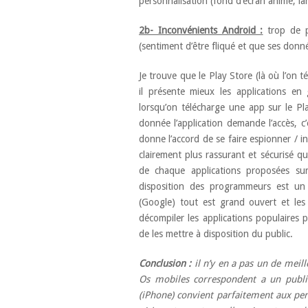
personnalisation (fond d’écran animé, lan
2b- Inconvénients Android :
trop de p
(sentiment d’être fliqué et que ses donn
Je trouve que le Play Store (là où l’on 
il présente mieux les applications en
lorsqu’on télécharge une app sur le Pl
donnée l’application demande l’accès, c
donne l’accord de se faire espionner / i
clairement plus rassurant et sécurisé q
de chaque applications proposées sur
disposition des programmeurs est un 
(Google) tout est grand ouvert et les
décompiler les applications populaires
de les mettre à disposition du public.
Conclusion :
il n’y en a pas un de meille
Os mobiles correspondent a un public
(iPhone) convient parfaitement aux per