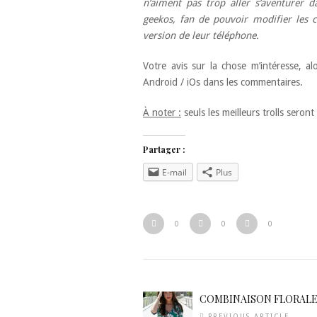
n’aiment pas trop aller s’aventurer da
geekos, fan de pouvoir modifier les c
version de leur téléphone.
Votre avis sur la chose m’intéresse, a
Android / iOs dans les commentaires.
À noter :
seuls les meilleurs trolls seront
Partager :
E-mail
Plus
0
0
0
COMBINAISON FLORAL
PREVIOUS ARTICLE