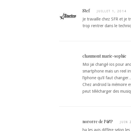
Stef
JUILLET 1, 2014
Je travaille chez SFR et je 
trop rentrer dans le techni
chaumont marie-sophie
Moi jai changé ios pour and
smartphone mais un reel in
l’iphone qu’il faut changer
Chez android la mémoire est
peut télécharger des musiqu
nororre de P&P
JUIN 
ha les avis diffère selon l