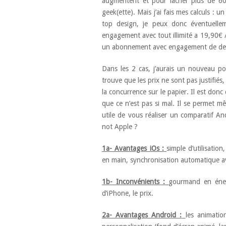
augmentent et pour lâcher plus de 600
geek(ette). Mais j’ai fais mes calculs : u
top design, je peux donc éventuell
engagement avec tout illimité a 19,90€ 
un abonnement avec engagement de deu
Dans les 2 cas, j’aurais un nouveau po
trouve que les prix ne sont pas justifiés
la concurrence sur le papier. Il est don
que ce n’est pas si mal. Il se permet
utile de vous réaliser un comparatif An
not Apple ?
1a- Avantages iOs :
simple d’utilisation
en main, synchronisation automatique a
1b- Inconvénients :
gourmand en énerg
d’iPhone, le prix.
2a- Avantages Android :
les animatio