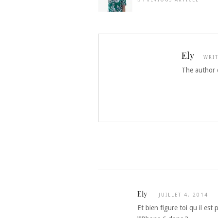
Ely
WRI
The author d
Ely
JUILLET 4, 2014
Et bien figure toi qu il es