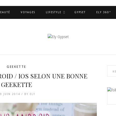
EAUTÉ
VOYAGES
LIFESTYLE
GYPSET
ELY 360°
GEEKETTE
OID / IOS SELON UNE BONNE
GEEKETTE
9 JUIN 2014 /
BY
ELY