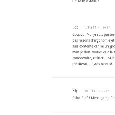
l’iPhone 6 donc ?
Bee
JUILLET 4, 2014
Coucou, Moi je suis passé
des raisons d’ergonomie et d
suis contente car j’ai un gr
mais je dois avouer que la 
comprendre, utiliser… Si l
j’hésiterai…. Gros bisous!
Ely
JUILLET 1, 2014
Salut Stef ! Merci ça me fai