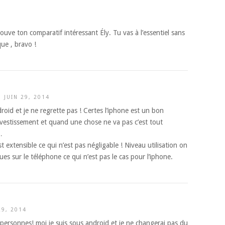
trouve ton comparatif intéressant Ély. Tu vas à l’essentiel sans
que , bravo !
JUIN 29, 2014
roid et je ne regrette pas ! Certes l’iphone est un bon
vestissement et quand une chose ne va pas c’est tout
…
 extensible ce qui n’est pas négligable ! Niveau utilisation on
es sur le téléphone ce qui n’est pas le cas pour l’iphone.
29, 2014
es personnes! moi je suis sous android et je ne changerai pas du