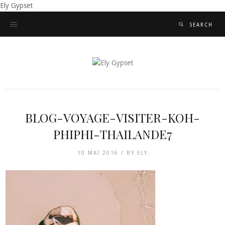
Ely Gypset
BLOG-VOYAGE-VISITER-KOH-
PHIPHI-THAILANDE7
10 MAI 2016 /
BY
ELY