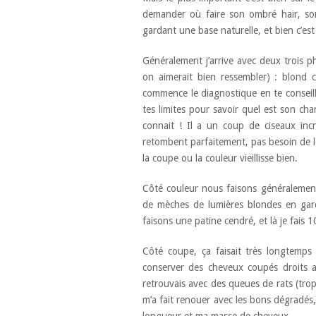
demander où faire son ombré hair, so
gardant une base naturelle, et bien c’est
Généralement j’arrive avec deux trois 
on aimerait bien ressembler) : blond c
commence le diagnostique en te conseillan
tes limites pour savoir quel est son cha
connait ! Il a un coup de ciseaux inc
retombent parfaitement, pas besoin de les
la coupe ou la couleur vieillisse bien.
Côté couleur nous faisons généralement
de mèches de lumières blondes en gard
faisons une patine cendré, et là je fais 
Côté coupe, ça faisait très longtemps
conserver des cheveux coupés droits a
retrouvais avec des queues de rats (tr
m’a fait renouer avec les bons dégradé
longueur et ma masse de cheveux.