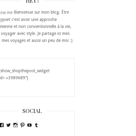
HEY !
Bienvenue sur mon blog. Être
ypset c'est avoir une approche
ienne et non conventionnelle à la vie,
 voyager avec style. Je partage ici mes
, mes voyages et aussi un peu de moi :)
[show_shopthepost_widget
id= »3989689″]
SOCIAL
Voir
Voir
Voir
Voir
Voir
Voir
le
le
le
le
le
le
profil
profil
profil
profil
profil
profil