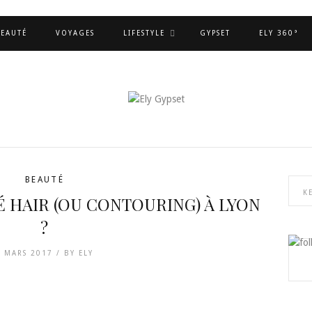
EAUTÉ
VOYAGES
LIFESTYLE
GYPSET
ELY 360°
BEAUTÉ
 HAIR (OU CONTOURING) À LYON
?
6 MARS 2017 /
BY
ELY