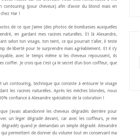
n contouring (pour cheveux) afin d’avoir du blond mais en
 chez Har !
photos de ce que j’aime (des photos de bombasses auxquelles
endré, en gardant mes racines naturelles. Et là Alexandre,
t selon ton visage, ton teint, ce qui pourrait t’aller, il teste
mp de liberté pour te surprendre mais agréablement. Et il s’y
royable, avec le temps même si les cheveux repoussent, ils
 coiffer. Je crois que c’est ça le secret d’un bon coiffeur, que
 un contouring, technique qui consiste à entourer le visage
ant les racines naturelles. Après les mèches blondes, nous
100% confiance à Alexandre spécialiste de la coloration !
 que j’avais abandonné les cheveux dégradés derrière pour
vec un léger dégradé devant, car avec les coiffeurs, je me
op dégradé) quand je demandais un simple dégradé. Alexandre
s, qui permettent de donner du volume tout en conservant ma