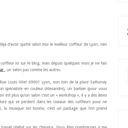
e déjà d’avoir quitté selon moi le meilleur coiffeur de Lyon, rien
oiffeur ici sur le blog, mais depuis quelques mois je ne fais
ar
, un salon pas comme les autres.
 Rue Louis Vitet 69001 Lyon, non loin de la place Sathonay
a un spécialiste en couleur (Alexandre), un barbier (pour vous
on est plus qu’un salon c’est un « workshop », il y a des âmes
lure qui se perdent dans les ciseaux des coiffeurs pour ne
ylé, la musique est bonne, c’est un package que l’on prend
e travail réalisé sur les cheveux. Vous êtes nombreuses à me