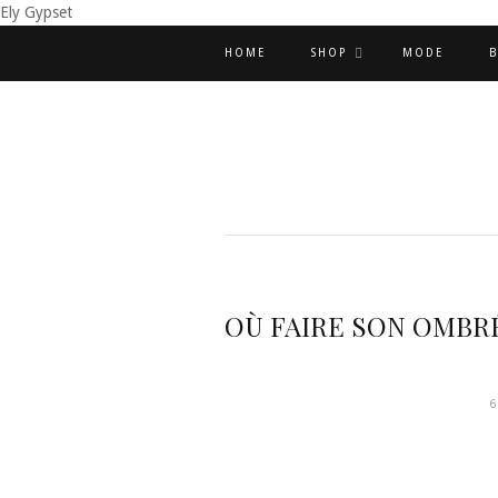
Ely Gypset
HOME
SHOP
MODE
B
OÙ FAIRE SON OMBRÉ