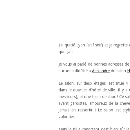
J’ai quitté Lyon (snif snif) et je regrett
que ça !
Je vous ai parlé de bonnes adresses de c
aucune infidélité à
Alexandre
du salon
H
Le salon, sur deux étages, est situé 4
dans le quartier d’hôtel de ville. Il y 
messieurs), et une team de choc ! Ce sal
avant gardistes, amoureux de la cheve
jamais en ressortir ! Le salon est st
volontier.
Mais le plus important c’est bien sûr l