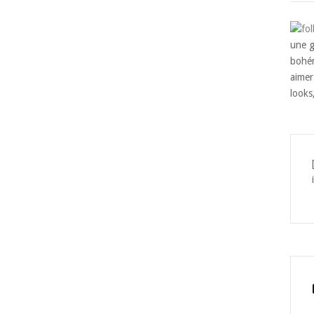
une g
bohém
aimer
looks