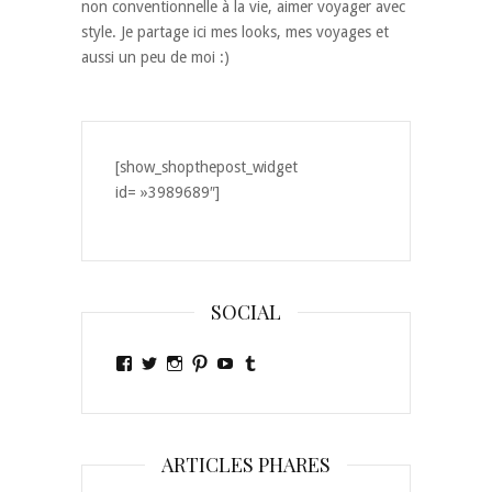
non conventionnelle à la vie, aimer voyager avec
style. Je partage ici mes looks, mes voyages et
aussi un peu de moi :)
[show_shopthepost_widget
id= »3989689″]
SOCIAL
Voir
Voir
Voir
Voir
Voir
Voir
le
le
le
le
le
le
profil
profil
profil
profil
profil
profil
de
de
de
de
de
de
Ely-
Ely_gypset
ely_gypset
egypset
laislaofficiel
elygypset
Gypset-
sur
sur
sur
sur
sur
ARTICLES PHARES
481804031896473
Twitter
Instagram
Pinterest
YouTube
Tumblr
sur