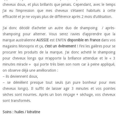
cheveux doux, et plus brillants que jamais. Cependant, avec le temps
j’ai eu l’impression que mes cheveux s’étaient habitués à cette
efficacité et je ne voyais plus de différence après 2 mois d’utilisation.
J’ai donc décidé d’acheter un autre duo de shampoing / après-
shampoing pour alterner. Vous serez ravies d’apprendre que la
marque australienne
AUSSIE
est ENFIN
disponible en France
dans vos
magasins Monoprix et ça,
c’est un évènement
! Fini les galères pour se
procurer les produits de la marque. J’ai donc acheté le shampoing
pour cheveux longs qui m’apporte la brillance attendue et le « 3
minutes miracle » qui porte très bien son nom car à peine appliqué,
on observe déjà une amélioration :
– ils deviennent doux,
– se démêlent presque tout seuls (un pure bonheur pour mes
cheveux longs). Il suffit de laisser agir 3 minutes et vos pointes
sèches sont nourries. Après un bon rinçage + séchage, vos cheveux
sont transformés.
Soins : huiles / kératine