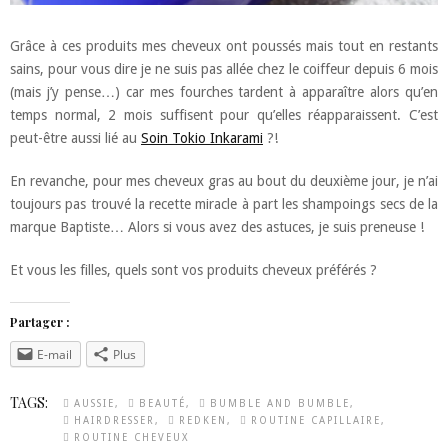
Grâce à ces produits mes cheveux ont poussés mais tout en restants
sains, pour vous dire je ne suis pas allée chez le coiffeur depuis 6 mois
(mais j’y pense…) car mes fourches tardent à apparaître alors qu’en
temps normal, 2 mois suffisent pour qu’elles réapparaissent. C’est
peut-être aussi lié au
Soin Tokio Inkarami
?!
En revanche, pour mes cheveux gras au bout du deuxième jour, je n’ai
toujours pas trouvé la recette miracle à part les shampoings secs de la
marque Baptiste… Alors si vous avez des astuces, je suis preneuse !
Et vous les filles, quels sont vos produits cheveux préférés ?
Partager :
E-mail
Plus
TAGS:
AUSSIE
BEAUTÉ
BUMBLE AND BUMBLE
HAIRDRESSER
REDKEN
ROUTINE CAPILLAIRE
ROUTINE CHEVEUX