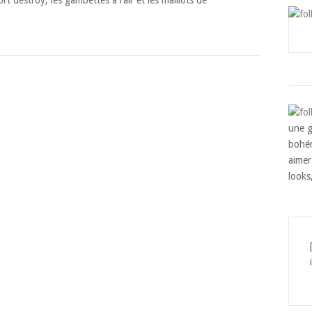
une g
bohém
aimer
looks