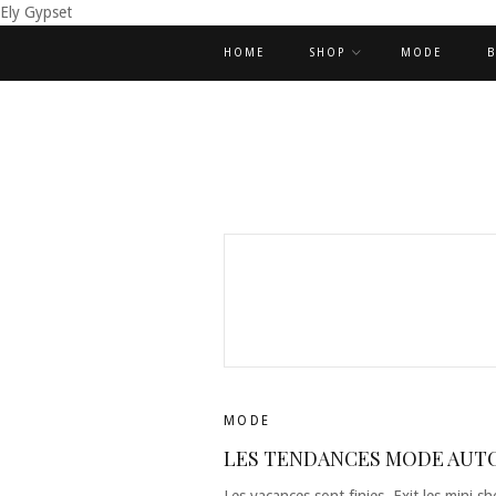
Ely Gypset
HOME
SHOP
MODE
B
MODE
LES TENDANCES MODE AUTOM
Les vacances sont finies. Exit les mini sho