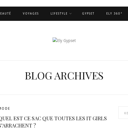
EAUTÉ
VOYAGES
LIFESTYLE
GYPSET
ELY 360°
BLOG ARCHIVES
MODE
QUEL EST CE SAC QUE TOUTES LES IT GIRLS
S’ARRACHENT ?