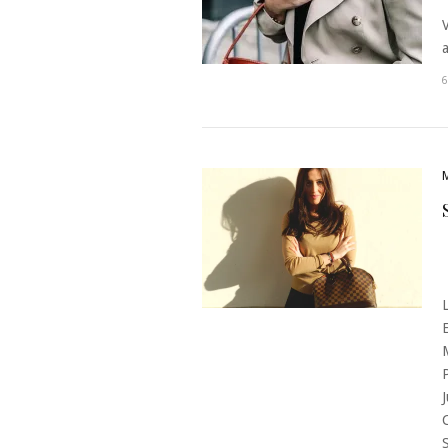
a
P
J
S