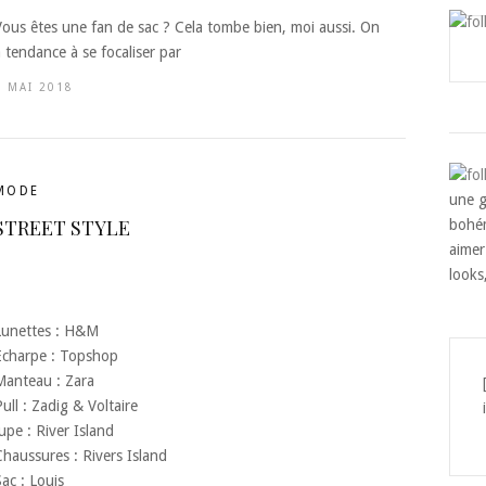
Vous êtes une fan de sac ? Cela tombe bien, moi aussi. On
 tendance à se focaliser par
6 MAI 2018
MODE
une g
STREET STYLE
bohém
aimer
looks
Lunettes : H&M
Echarpe : Topshop
Manteau : Zara
ull : Zadig & Voltaire
upe : River Island
Chaussures : Rivers Island
ac : Louis