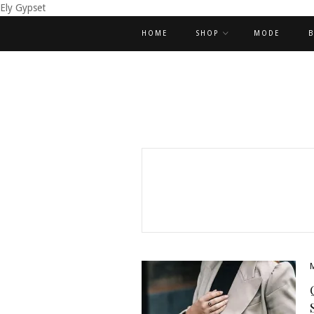
Ely Gypset
HOME
SHOP
MODE
B