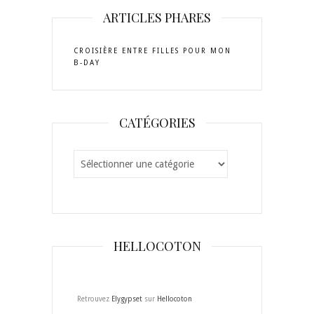
Gypset-
sur
sur
sur
sur
sur
ARTICLES PHARES
481804031896473
Twitter
Instagram
Pinterest
YouTube
Tumblr
sur
Facebook
CROISIÈRE ENTRE FILLES POUR MON
B-DAY
CATÉGORIES
Catégories
HELLOCOTON
Retrouvez
Elygypset
sur
Hellocoton