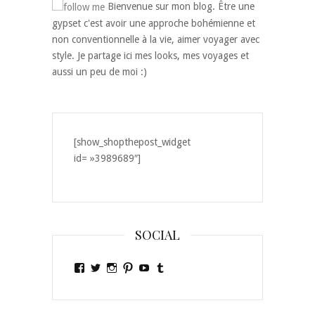
Bienvenue sur mon blog. Être une
gypset c'est avoir une approche bohémienne et
non conventionnelle à la vie, aimer voyager avec
style. Je partage ici mes looks, mes voyages et
aussi un peu de moi :)
[show_shopthepost_widget
id= »3989689″]
SOCIAL
Voir
Voir
Voir
Voir
Voir
Voir
le
le
le
le
le
le
profil
profil
profil
profil
profil
profil
de
de
de
de
de
de
Ely-
Ely_gypset
ely_gypset
egypset
laislaofficiel
elygypset