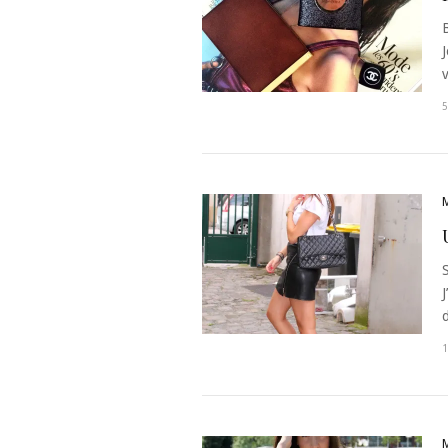
J
S
J