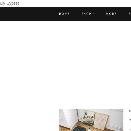
Ely Gypset
HOME
SHOP
MODE
B