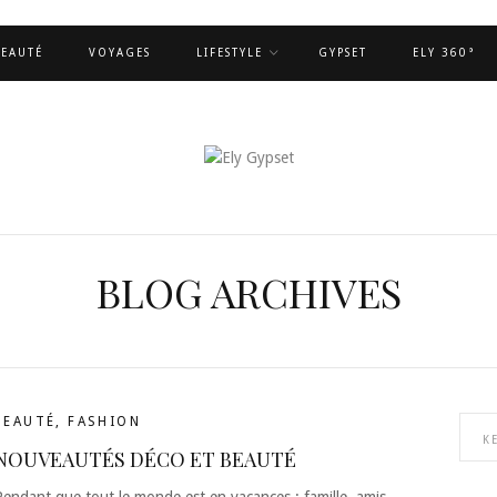
EAUTÉ
VOYAGES
LIFESTYLE
GYPSET
ELY 360°
BLOG ARCHIVES
BEAUTÉ
,
FASHION
NOUVEAUTÉS DÉCO ET BEAUTÉ
Pendant que tout le monde est en vacances : famille, amis,