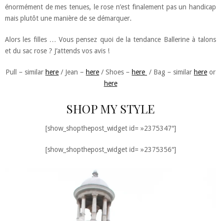
énormément de mes tenues, le rose n’est finalement pas un handicap
mais plutôt une manière de se démarquer.
Alors les filles … Vous pensez quoi de la tendance Ballerine à talons
et du sac rose ? J’attends vos avis !
Pull – similar
here
/ Jean –
here
/ Shoes –
here
/ Bag – similar
here
or
here
SHOP MY STYLE
[show_shopthepost_widget id= »2375347″]
[show_shopthepost_widget id= »2375356″]