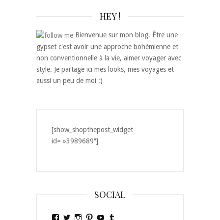
HEY !
Bienvenue sur mon blog. Être une
gypset c'est avoir une approche bohémienne et
non conventionnelle à la vie, aimer voyager avec
style. Je partage ici mes looks, mes voyages et
aussi un peu de moi :)
[show_shopthepost_widget
id= »3989689″]
SOCIAL
Voir
Voir
Voir
Voir
Voir
Voir