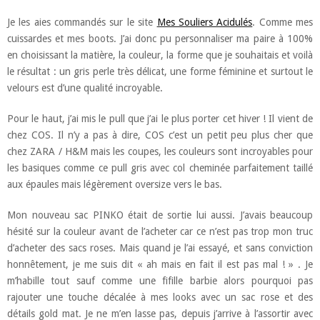
Je les aies commandés sur le site
Mes Souliers Acidulés
. Comme mes
cuissardes et mes boots. J’ai donc pu personnaliser ma paire à 100%
en choisissant la matière, la couleur, la forme que je souhaitais et voilà
le résultat : un gris perle très délicat, une forme féminine et surtout le
velours est d’une qualité incroyable.
Pour le haut, j’ai mis le pull que j’ai le plus porter cet hiver ! Il vient de
chez COS. Il n’y a pas à dire, COS c’est un petit peu plus cher que
chez ZARA / H&M mais les coupes, les couleurs sont incroyables pour
les basiques comme ce pull gris avec col cheminée parfaitement taillé
aux épaules mais légèrement oversize vers le bas.
Mon nouveau sac PINKO était de sortie lui aussi. J’avais beaucoup
hésité sur la couleur avant de l’acheter car ce n’est pas trop mon truc
d’acheter des sacs roses. Mais quand je l’ai essayé, et sans conviction
honnêtement, je me suis dit « ah mais en fait il est pas mal ! » . Je
m’habille tout sauf comme une fifille barbie alors pourquoi pas
rajouter une touche décalée à mes looks avec un sac rose et des
détails gold mat. Je ne m’en lasse pas, depuis j’arrive à l’assortir avec