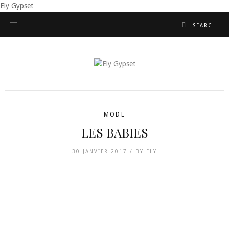
Ely Gypset
MODE
LES BABIES
30 JANVIER 2017 /
BY
ELY